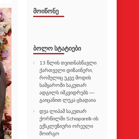
ᲛᲝᲘᲬᲝᲜᲔ
ᲑᲝᲚᲝ ᲡᲢᲐᲢᲘᲔᲑᲘ
13 წლის თვითნასწავლი
ქართველი დიზაინერი,
რომელიც უკვე მოდის
სამყაროში საკუთარ
ადგილს იმკვიდრებს —
გაიცანით ლუკა ცხადაია
დუა ლიპამ საკუთარ
ქორწილში Schiaparelli-ის
ექსკლუზიური ორეული
მოირგო